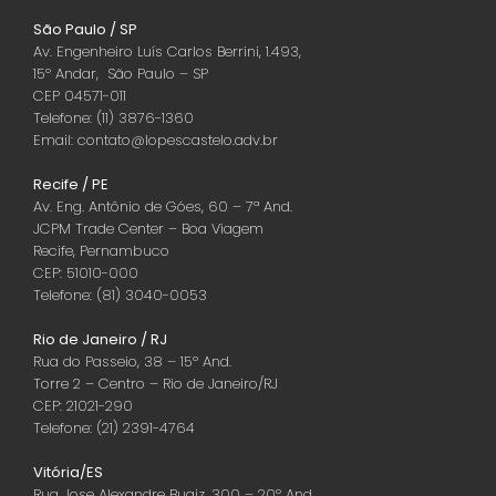
São Paulo / SP
Av. Engenheiro Luís Carlos Berrini, 1.493,
15º Andar, São Paulo – SP
CEP 04571-011
Telefone: (11) 3876-1360
Email: contato@lopescastelo.adv.br
Recife / PE
Av. Eng. Antônio de Góes, 60 – 7ª And.
JCPM Trade Center – Boa Viagem
Recife, Pernambuco
CEP: 51010-000
Telefone: (81) 3040-0053
Rio de Janeiro / RJ
Rua do Passeio, 38 – 15º And.
Torre 2 – Centro – Rio de Janeiro/RJ
CEP: 21021-290
Telefone: (21) 2391-4764
Vitória/ES
Rua Jose Alexandre Buaiz, 300 – 20º And.