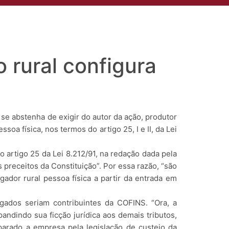
to
Compliance
Área do Cliente
Aviso de Privacidade
 rural configura
e abstenha de exigir do autor da ação, produtor
oa física, nos termos do artigo 25, I e II, da Lei
 artigo 25 da Lei 8.212/91, na redação dada pela
preceitos da Constituição”. Por essa razão, “são
gador rural pessoa física a partir da entrada em
gados seriam contribuintes da COFINS. “Ora, a
andindo sua ficção jurídica aos demais tributos,
parado a empresa pela legislação de custeio da