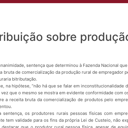
s
Áreas de Atuação
Profissionais
Insights
Eventos
Conta
ribuição sobre produção
unanimidade, sentença que determinou à Fazenda Nacional que s
ita bruta de comercialização da produção rural de empregador pess
raria bitributação.
 na hipótese, “não há que se falar em inconstitucionalidade do
ma vez que o mesmo se mostra em evidente conformidade com os 
re a receita bruta da comercialização de produtos pelo empre
entou.
 a sentença, os produtores rurais pessoas físicas com empre
 tem validade para os fins da própria Lei de Custeio, não exp
 destacar que o produtor rural pessoa física, apesar de equi