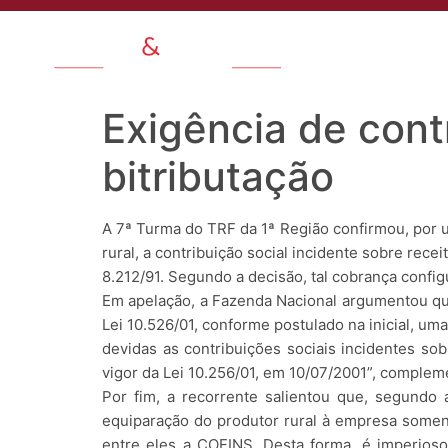
Quem Somo
Exigência de cont
bitributação
A 7ª Turma do TRF da 1ª Região confirmou, por 
rural, a contribuição social incidente sobre rece
8.212/91. Segundo a decisão, tal cobrança configu
Em apelação, a Fazenda Nacional argumentou que,
Lei 10.526/01, conforme postulado na inicial, u
devidas as contribuições sociais incidentes sob
vigor da Lei 10.256/01, em 10/07/2001”, complem
Por fim, a recorrente salientou que, segundo
equiparação do produtor rural à empresa somente
entre eles a COFINS. Desta forma, é imperioso