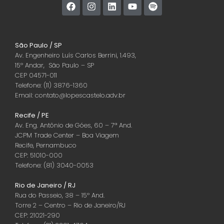
São Paulo / SP
Av. Engenheiro Luís Carlos Berrini, 1.493,
15º Andar, São Paulo – SP
CEP 04571-011
Telefone: (11) 3876-1360
Email: contato@lopescastelo.adv.br
Recife / PE
Av. Eng. Antônio de Góes, 60 – 7ª And.
JCPM Trade Center – Boa Viagem
Recife, Pernambuco
CEP: 51010-000
Telefone: (81) 3040-0053
Rio de Janeiro / RJ
Rua do Passeio, 38 – 15º And.
Torre 2 – Centro – Rio de Janeiro/RJ
CEP: 21021-290