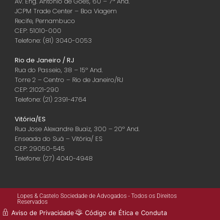
Av. Eng. Antônio de Góes, 60 – 7ª And.
JCPM Trade Center – Boa Viagem
Recife, Pernambuco
CEP: 51010-000
Telefone: (81) 3040-0053
Rio de Janeiro / RJ
Rua do Passeio, 38 – 15º And.
Torre 2 – Centro – Rio de Janeiro/RJ
CEP: 21021-290
Telefone: (21) 2391-4764
Vitória/ES
Rua Jose Alexandre Buaiz, 300 – 20º And.
Enseada do Suá – Vitória/ ES
CEP: 29050-545
Telefone: (27) 4040-4948
Lopes & Castelo Sociedade de Advogados - Todos os Direitos
Reservados
Aviso de Privacidade
Código de Ética e Conduta