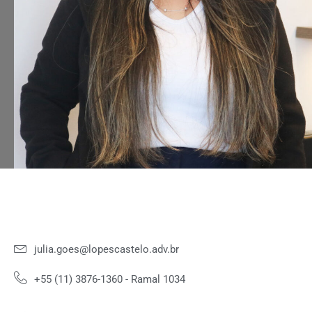
julia.goes@lopescastelo.adv.br
+55 (11) 3876-1360 - Ramal 1034