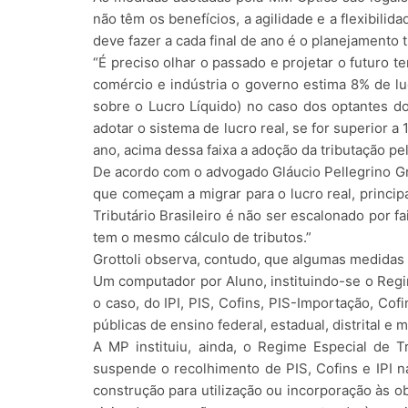
não têm os benefícios, a agilidade e a flexibil
deve fazer a cada final de ano é o planejamento t
“É preciso olhar o passado e projetar o futuro t
comércio e indústria o governo estima 8% de luc
sobre o Lucro Líquido) no caso dos optantes do
adotar o sistema de lucro real, se for superior 
ano, acima dessa faixa a adoção da tributação pelo
De acordo com o advogado Gláucio Pellegrino Gr
que começam a migrar para o lucro real, princ
Tributário Brasileiro é não ser escalonado por 
tem o mesmo cálculo de tributos.”
Grottoli observa, contudo, que algumas medidas
Um computador por Aluno, instituindo-se o Regi
o caso, do IPI, PIS, Cofins, PIS-Importação, Co
públicas de ensino federal, estadual, distrital 
A MP instituiu, ainda, o Regime Especial de 
suspende o recolhimento de PIS, Cofins e IPI 
construção para utilização ou incorporação às 