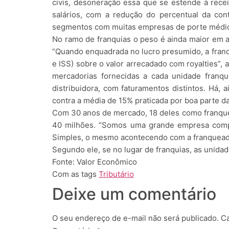
civis, desoneração essa que se estende à recei
salários, com a redução do percentual da con
segmentos com muitas empresas de porte médio, o
No ramo de franquias o peso é ainda maior em al
“Quando enquadrada no lucro presumido, a franque
e ISS) sobre o valor arrecadado com royalties”,
mercadorias fornecidas a cada unidade franqu
distribuidora, com faturamentos distintos. Há,
contra a média de 15% praticada por boa parte d
Com 30 anos de mercado, 18 deles como franquea
40 milhões. “Somos uma grande empresa compos
Simples, o mesmo acontecendo com a franqueadora
Segundo ele, se no lugar de franquias, as unidade
Fonte: Valor Econômico
Com as tags
Tributário
Deixe um comentário
O seu endereço de e-mail não será publicado.
Ca