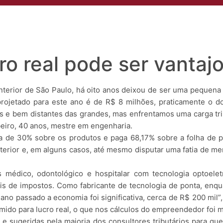
s
Áreas de Atuação
Profissionais
Insights
Eventos
Conta
ro real pode ser vantaj
terior de São Paulo, há oito anos deixou de ser uma pequena 
ojetado para este ano é de R$ 8 milhões, praticamente o do
e bem distantes das grandes, mas enfrentamos uma carga trib
eiro, 40 anos, mestre em engenharia.
ia de 30% sobre os produtos e paga 68,17% sobre a folha de 
o exterior e, em alguns casos, até mesmo disputar uma fatia de 
médico, odontológico e hospitalar com tecnologia optoele
is de impostos. Como fabricante de tecnologia de ponta, enq
no passado a economia foi significativa, cerca de R$ 200 mil”, 
mido para lucro real, o que nos cálculos do empreendedor foi m
e sugeridas pela maioria dos consultores tributários para qu