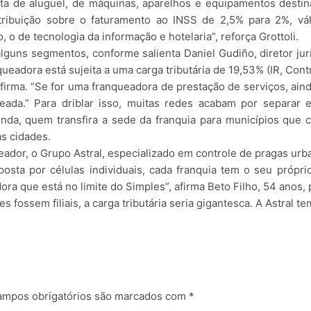
ta de aluguel, de máquinas, aparelhos e equipamentos destin
tribuição sobre o faturamento ao INSS de 2,5% para 2%, váli
 de tecnologia da informação e hotelaria”, reforça Grottoli.
guns segmentos, conforme salienta Daniel Gudiño, diretor jurí
adora está sujeita a uma carga tributária de 19,53% (IR, Contr
 afirma. “Se for uma franqueadora de prestação de serviços, ai
eada.” Para driblar isso, muitas redes acabam por separar 
 ainda, quem transfira a sede da franquia para municípios que
as cidades.
dor, o Grupo Astral, especializado em controle de pragas urb
ta por células individuais, cada franquia tem o seu própri
 que está no limite do Simples”, afirma Beto Filho, 54 anos, 
s fossem filiais, a carga tributária seria gigantesca. A Astral t
mpos obrigatórios são marcados com
*