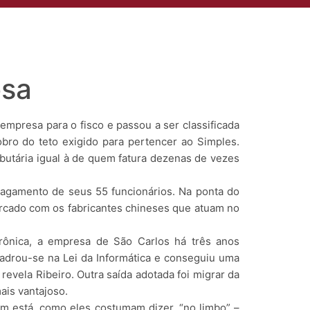
to
Compliance
Área do Cliente
Aviso de Privacidade
osa
empresa para o fisco e passou a ser classificada
bro do teto exigido para pertencer ao Simples.
utária igual à de quem fatura dezenas de vezes
pagamento de seus 55 funcionários. Na ponta do
mercado com os fabricantes chineses que atuam no
trônica, a empresa de São Carlos há três anos
uadrou-se na Lei da Informática e conseguiu uma
revela Ribeiro. Outra saída adotada foi migrar da
ais vantajoso.
em está, como eles costumam dizer, “no limbo” –