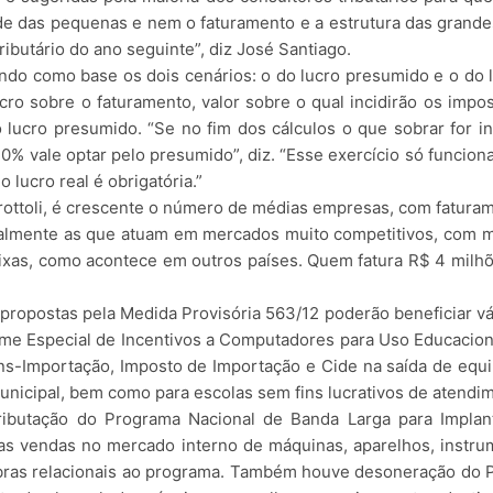
idade das pequenas e nem o faturamento e a estrutura das gran
ributário do ano seguinte”, diz José Santiago.
endo como base os dois cenários: o do lucro presumido e o do l
ro sobre o faturamento, valor sobre o qual incidirão os impos
 lucro presumido. “Se no fim dos cálculos o que sobrar for 
a 10% vale optar pelo presumido”, diz. “Esse exercício só funcio
 lucro real é obrigatória.”
ottoli, é crescente o número de médias empresas, com faturam
ipalmente as que atuam em mercados muito competitivos, com m
faixas, como acontece em outros países. Quem fatura R$ 4 milh
 propostas pela Medida Provisória 563/12 poderão beneficiar 
me Especial de Incentivos a Computadores para Uso Educacion
fins-Importação, Imposto de Importação e Cide na saída de eq
e municipal, bem como para escolas sem fins lucrativos de atend
Tributação do Programa Nacional de Banda Larga para Impl
nas vendas no mercado interno de máquinas, aparelhos, instr
obras relacionais ao programa. Também houve desoneração do P