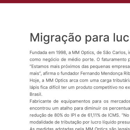
Quem Somo
Migração para luc
Fundada em 1998, a MM Optics, de São Carlos, in
como negócio de médio porte. O faturamento pr
“Estamos mais próximos das pequenas empresas 
mais”, afirma o fundador Fernando Mendonça Rib
Hoje, a MM Optics arca com uma carga tributár
lápis fica difícil ter um produto competitivo n
Brasil.
Fabricante de equipamentos para os mercados 
encontrou um atalho para diminuir os percentua
redução de 80% do IPI e de 61,11% de ICMS. “No a
modalidade de tributação por lucro líquido presu
As medidas adotadas pela MM Optics são legais 