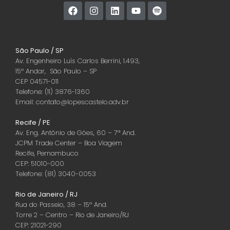
São Paulo / SP
Av. Engenheiro Luís Carlos Berrini, 1.493,
15º Andar, São Paulo – SP
CEP 04571-011
Telefone: (11) 3876-1360
Email: contato@lopescastelo.adv.br
Recife / PE
Av. Eng. Antônio de Góes, 60 – 7ª And.
JCPM Trade Center – Boa Viagem
Recife, Pernambuco
CEP: 51010-000
Telefone: (81) 3040-0053
Rio de Janeiro / RJ
Rua do Passeio, 38 – 15º And.
Torre 2 – Centro – Rio de Janeiro/RJ
CEP: 21021-290