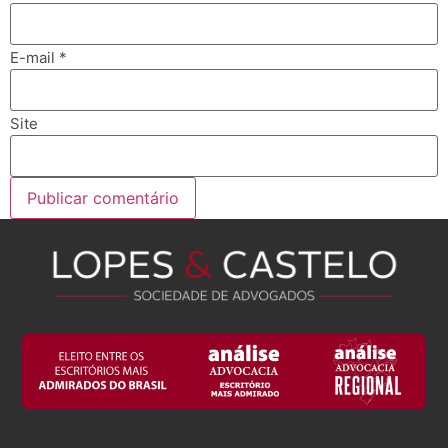
E-mail
*
Site