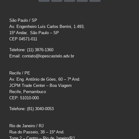
São Paulo / SP
Av. Engenheiro Luís Carlos Berrini, 1.493,
15º Andar, São Paulo – SP
CEP 04571-011
Telefone: (11) 3876-1360
Email: contato@lopescastelo.adv.br
Recife / PE
Av. Eng. Antônio de Góes, 60 – 7ª And.
JCPM Trade Center – Boa Viagem
Recife, Pernambuco
CEP: 51010-000
Telefone: (81) 3040-0053
Rio de Janeiro / RJ
Rua do Passeio, 38 – 15º And.
Torre 2 – Centro – Rio de Janeiro/RJ