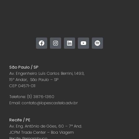
São Paulo / SP
Av. Engenheiro Luís Carlos Berrini, 1.493,
15º Andar, São Paulo – SP
CEP 04571-011
Telefone: (11) 3876-1360
Email: contato@lopescastelo.adv.br
Recife / PE
Av. Eng. Antônio de Góes, 60 – 7ª And.
JCPM Trade Center – Boa Viagem
Recife, Pernambuco