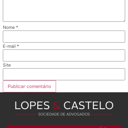
Nome
*
E-mail
*
Site