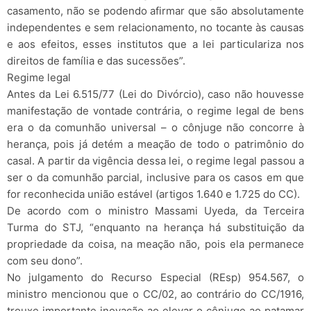
casamento, não se podendo afirmar que são absolutamente
independentes e sem relacionamento, no tocante às causas
e aos efeitos, esses institutos que a lei particulariza nos
direitos de família e das sucessões”.
Regime legal
Antes da Lei 6.515/77 (Lei do Divórcio), caso não houvesse
manifestação de vontade contrária, o regime legal de bens
era o da comunhão universal – o cônjuge não concorre à
herança, pois já detém a meação de todo o patrimônio do
casal. A partir da vigência dessa lei, o regime legal passou a
ser o da comunhão parcial, inclusive para os casos em que
for reconhecida união estável (artigos 1.640 e 1.725 do CC).
De acordo com o ministro Massami Uyeda, da Terceira
Turma do STJ, “enquanto na herança há substituição da
propriedade da coisa, na meação não, pois ela permanece
com seu dono”.
No julgamento do Recurso Especial (REsp) 954.567, o
ministro mencionou que o CC/02, ao contrário do CC/1916,
trouxe importante inovação ao elevar o cônjuge ao patamar