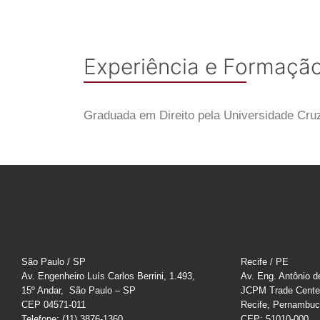
Experiência e Formaçã
Graduada em Direito pela Universidade Cruz
São Paulo / SP
Recife / PE
Av. Engenheiro Luís Carlos Berrini, 1.493,
Av. Eng. Antônio d
15º Andar, São Paulo – SP
JCPM Trade Cente
CEP 04571-011
Recife, Pernambu
Telefone: (11) 3876-1360
CEP: 51010-000