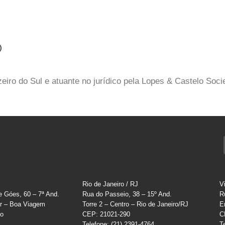
o
eiro do Sul e atuante no jurídico pela Lopes & Castelo Soc
Rio de Janeiro / RJ
V
e Góes, 60 – 7ª And.
Rua do Passeio, 38 – 15º And.
R
r – Boa Viagem
Torre 2 – Centro – Rio de Janeiro/RJ
E
co
CEP: 21021-290
C
Telefone: (21) 2391-4764
T