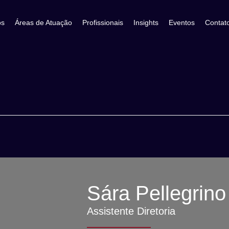
os
Áreas de Atuação
Profissionais
Insights
Eventos
Contat
Sára Pellegrino
Assistente Diretoria