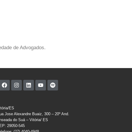
iedade de Advogados.
itória/ES
ua Jose Alexandre Buaiz, 300 – 20º And.
nseada do Suá – Vitória/ ES
EP: 29050-545
elefone: (27) 4040-4948