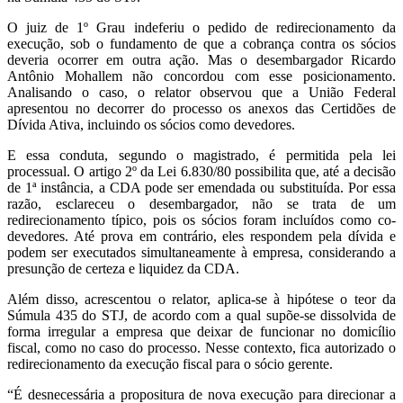
O juiz de 1º Grau indeferiu o pedido de redirecionamento da
execução, sob o fundamento de que a cobrança contra os sócios
deveria ocorrer em outra ação. Mas o desembargador Ricardo
Antônio Mohallem não concordou com esse posicionamento.
Analisando o caso, o relator observou que a União Federal
apresentou no decorrer do processo os anexos das Certidões de
Dívida Ativa, incluindo os sócios como devedores.
E essa conduta, segundo o magistrado, é permitida pela lei
processual. O artigo 2º da Lei 6.830/80 possibilita que, até a decisão
de 1ª instância, a CDA pode ser emendada ou substituída. Por essa
razão, esclareceu o desembargador, não se trata de um
redirecionamento típico, pois os sócios foram incluídos como co-
devedores. Até prova em contrário, eles respondem pela dívida e
podem ser executados simultaneamente à empresa, considerando a
presunção de certeza e liquidez da CDA.
Além disso, acrescentou o relator, aplica-se à hipótese o teor da
Súmula 435 do STJ, de acordo com a qual supõe-se dissolvida de
forma irregular a empresa que deixar de funcionar no domicílio
fiscal, como no caso do processo. Nesse contexto, fica autorizado o
redirecionamento da execução fiscal para o sócio gerente.
“É desnecessária a propositura de nova execução para direcionar a