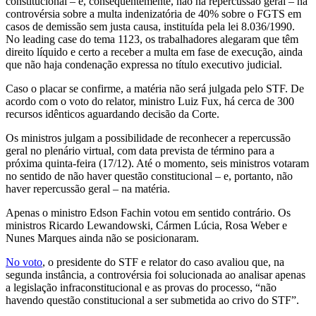
constitucional – e, consequentemente, não há repercussão geral – na
controvérsia sobre a multa indenizatória de 40% sobre o FGTS em
casos de demissão sem justa causa, instituída pela lei 8.036/1990.
No leading case do tema 1123, os trabalhadores alegaram que têm
direito líquido e certo a receber a multa em fase de execução, ainda
que não haja condenação expressa no título executivo judicial.
Caso o placar se confirme, a matéria não será julgada pelo STF. De
acordo com o voto do relator, ministro Luiz Fux, há cerca de 300
recursos idênticos aguardando decisão da Corte.
Os ministros julgam a possibilidade de reconhecer a repercussão
geral no plenário virtual, com data prevista de término para a
próxima quinta-feira (17/12). Até o momento, seis ministros votaram
no sentido de não haver questão constitucional – e, portanto, não
haver repercussão geral – na matéria.
Apenas o ministro Edson Fachin votou em sentido contrário. Os
ministros Ricardo Lewandowski, Cármen Lúcia, Rosa Weber e
Nunes Marques ainda não se posicionaram.
No voto
, o presidente do STF e relator do caso avaliou que, na
segunda instância, a controvérsia foi solucionada ao analisar apenas
a legislação infraconstitucional e as provas do processo, “não
havendo questão constitucional a ser submetida ao crivo do STF”.