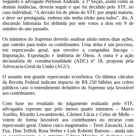
Segundo o advogado Périsson Andrade, a 1ª Seção, assim como as
demais instâncias, deveria seguir o que foi decidido pelo STF, no
caso individual. “A decisão foi do pleno do STF, por ampla maioria,
e deve ser prestigiada, embora não tenha efeito para todos”, diz. A
discussão bilionária foi definida por sete votos a dois em 9 de
outubro do ano passado.
Os ministros do Supremo deverão analisar ainda outras duas ações,
que valerão para todos os contribuintes. Uma delas é um processo,
em repercussão geral, que envolve a companhia Imcopa –
Importação, Exportação e Indústria de Óleos. A outra é a ação
declaratória de constitucionalidade (ADC) nº 18, proposta pela
Advocacia-Geral da União (AGU).
O assunto tem grande repercussão econômica. Os últimos cálculos
da Receita Federal indicam impacto de R$ 250 bilhões aos cofres
públicos caso o entendimento definitivo do Supremo seja favorável
aos contribuintes.
Com base no resultado do julgamento realizado pelo STF,
advogados esperam que pelo menos quatro ministros – Marco
Aurélio, Ricardo Lewandowski, Cármen Lúcia e Celso de Mello –
votem de forma favorável aos contribuintes no recurso com
repercussão geral. Outros cinco magistrados – Teori Zavascki, Luiz
Fux, Dias Toffoli, Rosa Weber e Luís Roberto Barroso – ainda não