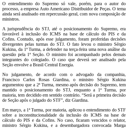
O entendimento do Supremo só vale, porém, para o autor do
processo, a empresa Auto Americano Distribuidor de Peças. O tema
ainda será analisado em repercussão geral, com nova composição de
ministros.
A jurisprudência do STJ, até o posicionamento do Supremo, era
favorável à inclusão do ICMS na base de cálculo do PIS e da
Cofins. Contudo, após esse julgamento, foram proferidas decisões
divergentes pelas turmas do STJ. O fato levou o ministro Sérgio
Kukina, da 1ª Turma, a defender na terça-feira uma nova análise da
questão pela 1ª Seção. O ministro foi acompanhado pelos demais
integrantes do colegiado. O caso que deverá ser analisado pela
Seção envolve a Brasil Central Energia.
No julgamento, de acordo com o advogado da companhia,
Francisco Carlos Rosas Giardina, o ministro Sérgio Kukina
argumentou que a 2ª Turma, mesmo após decisão do Supremo, tem
mantido o posicionamento do STJ, enquanto a 1ª Turma, por
maioria, tem decidido em sentido contrário. “Será a primeira decisão
de Seção após o julgado do STF”, diz Giardina.
Em março, a 1ª Turma, por maioria, aplicou o entendimento do STF
sobre a inconstitucionalidade da inclusão do ICMS na base de
cálculo do PIS e da Cofins. No caso, ficaram vencidos o relator,
ministro Sérgio Kukina, e a desembargadora convocada Marga