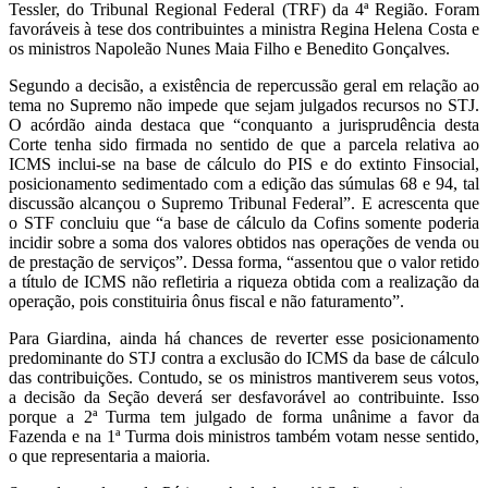
Tessler, do Tribunal Regional Federal (TRF) da 4ª Região. Foram
favoráveis à tese dos contribuintes a ministra Regina Helena Costa e
os ministros Napoleão Nunes Maia Filho e Benedito Gonçalves.
Segundo a decisão, a existência de repercussão geral em relação ao
tema no Supremo não impede que sejam julgados recursos no STJ.
O acórdão ainda destaca que “conquanto a jurisprudência desta
Corte tenha sido firmada no sentido de que a parcela relativa ao
ICMS inclui-se na base de cálculo do PIS e do extinto Finsocial,
posicionamento sedimentado com a edição das súmulas 68 e 94, tal
discussão alcançou o Supremo Tribunal Federal”. E acrescenta que
o STF concluiu que “a base de cálculo da Cofins somente poderia
incidir sobre a soma dos valores obtidos nas operações de venda ou
de prestação de serviços”. Dessa forma, “assentou que o valor retido
a título de ICMS não refletiria a riqueza obtida com a realização da
operação, pois constituiria ônus fiscal e não faturamento”.
Para Giardina, ainda há chances de reverter esse posicionamento
predominante do STJ contra a exclusão do ICMS da base de cálculo
das contribuições. Contudo, se os ministros mantiverem seus votos,
a decisão da Seção deverá ser desfavorável ao contribuinte. Isso
porque a 2ª Turma tem julgado de forma unânime a favor da
Fazenda e na 1ª Turma dois ministros também votam nesse sentido,
o que representaria a maioria.