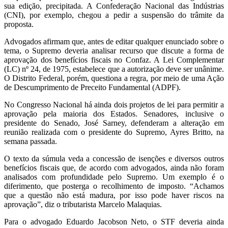
sua edição, precipitada. A Confederação Nacional das Indústrias
(CNI), por exemplo, chegou a pedir a suspensão do trâmite da
proposta.
Advogados afirmam que, antes de editar qualquer enunciado sobre o
tema, o Supremo deveria analisar recurso que discute a forma de
aprovação dos benefícios fiscais no Confaz. A Lei Complementar
(LC) nº 24, de 1975, estabelece que a autorização deve ser unânime.
O Distrito Federal, porém, questiona a regra, por meio de uma Ação
de Descumprimento de Preceito Fundamental (ADPF).
No Congresso Nacional há ainda dois projetos de lei para permitir a
aprovação pela maioria dos Estados. Senadores, inclusive o
presidente do Senado, José Sarney, defenderam a alteração em
reunião realizada com o presidente do Supremo, Ayres Britto, na
semana passada.
O texto da súmula veda a concessão de isenções e diversos outros
benefícios fiscais que, de acordo com advogados, ainda não foram
analisados com profundidade pelo Supremo. Um exemplo é o
diferimento, que posterga o recolhimento de imposto. “Achamos
que a questão não está madura, por isso pode haver riscos na
aprovação”, diz o tributarista Marcelo Malaquias.
Para o advogado Eduardo Jacobson Neto, o STF deveria ainda