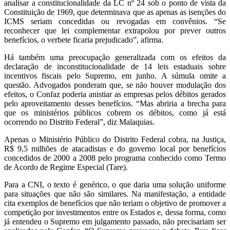
analisar a constitucionalidade da LC nº 24 sob o ponto de vista da
Constituição de 1969, que determinava que as apenas as isenções do
ICMS seriam concedidas ou revogadas em convênios. “Se
reconhecer que lei complementar extrapolou por prever outros
benefícios, o verbete ficaria prejudicado”, afirma.
Há também uma preocupação generalizada com os efeitos da
declaração de inconstitucionalidade de 14 leis estaduais sobre
incentivos fiscais pelo Supremo, em junho. A súmula omite a
questão. Advogados ponderam que, se não houver modulação dos
efeitos, o Confaz poderia anistiar as empresas pelos débitos gerados
pelo aproveitamento desses benefícios. “Mas abriria a brecha para
que os ministérios públicos cobrem os débitos, como já está
ocorrendo no Distrito Federal”, diz Malaquias.
Apenas o Ministério Público do Distrito Federal cobra, na Justiça,
R$ 9,5 milhões de atacadistas e do governo local por benefícios
concedidos de 2000 a 2008 pelo programa conhecido como Termo
de Acordo de Regime Especial (Tare).
Para a CNI, o texto é genérico, o que daria uma solução uniforme
para situações que não são similares. Na manifestação, a entidade
cita exemplos de benefícios que não teriam o objetivo de promover a
competição por investimentos entre os Estados e, dessa forma, como
já entendeu o Supremo em julgamento passado, não precisariam ser