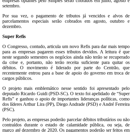
empresas optantes pelo Simples serão cobrados em julho, agosto e
setembro.
Por sua vez, o pagamento de tributos já vencidos e alvos de
parcelamentos especiais serão cobrados em agosto, outubro e
dezembro.
Super Refis
O Congresso, contudo, articula um novo Refis para dar mais tempo
para as empresas pagarem esses tributos devidos. A leitura é que
neste segundo semestres os negócios ainda não terão se recuperado
da crise e, portanto, não terão receita suficiente para quitar os
débitos. O movimento é liderado por parte do Centrão, que
recentemente entrou para a base de apoio do governo em troca de
cargos públicos.
O projeto mais emblemático nesse sentido foi apresentado pelo
deputado Ricardo Guidi (PSD-SC). O texto foi apelidado de “Super
Refis” e ganhou o apoio de importantes lideranças políticas, como
dos líderes Arthur Lira (PP), Diego Andrade (PSD) e André Ferreira
(PSC).
Pelo projeto, as empresas poderão parcelar débitos tributários ou não
contraídos durante o estado de calamidade pública, ou seja, de
março até dezembro de 2020. Os pagamentos poderão ser feitos em