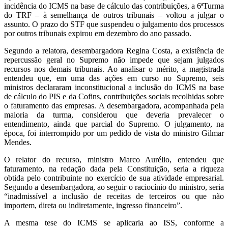
incidência do ICMS na base de cálculo das contribuições, a 6ªTurma
do TRF – à semelhança de outros tribunais – voltou a julgar o
assunto. O prazo do STF que suspendeu o julgamento dos processos
por outros tribunais expirou em dezembro do ano passado.
Segundo a relatora, desembargadora Regina Costa, a existência de
repercussão geral no Supremo não impede que sejam julgados
recursos nos demais tribunais. Ao analisar o mérito, a magistrada
entendeu que, em uma das ações em curso no Supremo, seis
ministros declararam inconstitucional a inclusão do ICMS na base
de cálculo do PIS e da Cofins, contribuições sociais recolhidas sobre
o faturamento das empresas. A desembargadora, acompanhada pela
maioria da turma, considerou que deveria prevalecer o
entendimento, ainda que parcial do Supremo. O julgamento, na
época, foi interrompido por um pedido de vista do ministro Gilmar
Mendes.
O relator do recurso, ministro Marco Aurélio, entendeu que
faturamento, na redação dada pela Constituição, seria a riqueza
obtida pelo contribuinte no exercício de sua atividade empresarial.
Segundo a desembargadora, ao seguir o raciocínio do ministro, seria
“inadmissível a inclusão de receitas de terceiros ou que não
importem, direta ou indiretamente, ingresso financeiro”.
A mesma tese do ICMS se aplicaria ao ISS, conforme a