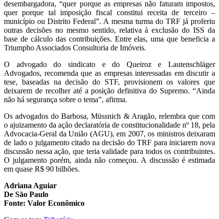
desembargadora, “quer porque as empresas não faturam impostos,
quer porque tal imposição fiscal constitui receita de terceiro –
município ou Distrito Federal”. A mesma turma do TRF já proferiu
outras decisões no mesmo sentido, relativa à exclusão do ISS da
base de cálculo das contribuições. Entre elas, uma que beneficia a
Triumpho Associados Consultoria de Imóveis.
O advogado do sindicato e do Queiroz e Lautenschläger
Advogados, recomenda que as empresas interessadas em discutir a
tese, baseadas na decisão do STF, provisionem os valores que
deixarem de recolher até a posição definitiva do Supremo. “Ainda
não há segurança sobre o tema”, afirma.
Os advogados do Barbosa, Müssnich & Aragão, relembra que com
o ajuizamento da ação declaratória de constitucionalidade nº 18, pela
Advocacia-Geral da União (AGU), em 2007, os ministros deixaram
de lado o julgamento citado na decisão do TRF para iniciarem nova
discussão nessa ação, que teria validade para todos os contribuintes.
O julgamento porém, ainda não começou. A discussão é estimada
em quase R$ 90 bilhões.
Adriana Aguiar
De São Paulo
Fonte: Valor Econômico