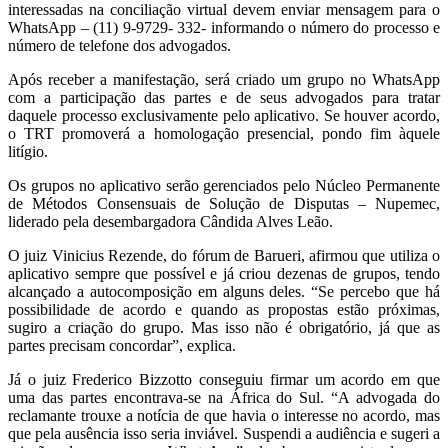
interessadas na conciliação virtual devem enviar mensagem para o
WhatsApp – (11) 9-9729- 332- informando o número do processo e
número de telefone dos advogados.
Após receber a manifestação, será criado um grupo no WhatsApp
com a participação das partes e de seus advogados para tratar
daquele processo exclusivamente pelo aplicativo. Se houver acordo,
o TRT promoverá a homologação presencial, pondo fim àquele
litígio.
Os grupos no aplicativo serão gerenciados pelo Núcleo Permanente
de Métodos Consensuais de Solução de Disputas – Nupemec,
liderado pela desembargadora Cândida Alves Leão.
O juiz Vinicius Rezende, do fórum de Barueri, afirmou que utiliza o
aplicativo sempre que possível e já criou dezenas de grupos, tendo
alcançado a autocomposição em alguns deles. “Se percebo que há
possibilidade de acordo e quando as propostas estão próximas,
sugiro a criação do grupo. Mas isso não é obrigatório, já que as
partes precisam concordar”, explica.
Já o juiz Frederico Bizzotto conseguiu firmar um acordo em que
uma das partes encontrava-se na África do Sul. “A advogada do
reclamante trouxe a notícia de que havia o interesse no acordo, mas
que pela ausência isso seria inviável. Suspendi a audiência e sugeri a