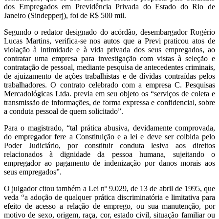
dos Empregados em Previdência Privada do Estado do Rio de
Janeiro (Sindepperj), foi de R$ 500 mil.
Segundo o redator designado do acórdão, desembargador Rogério
Lucas Martins, verifica-se nos autos que a Previ praticou atos de
violação à intimidade e à vida privada dos seus empregados, ao
contratar uma empresa para investigação com vistas à seleção e
contratação de pessoal, mediante pesquisa de antecedentes criminais,
de ajuizamento de ações trabalhistas e de dívidas contraídas pelos
trabalhadores. O contrato celebrado com a empresa C. Pesquisas
Mercadológicas Ltda. previa em seu objeto os “serviços de coleta e
transmissão de informações, de forma expressa e confidencial, sobre
a conduta pessoal de quem solicitado”.
Para o magistrado, “tal prática abusiva, devidamente comprovada,
do empregador fere a Constituição e a lei e deve ser coibida pelo
Poder Judiciário, por constituir conduta lesiva aos direitos
relacionados à dignidade da pessoa humana, sujeitando o
empregador ao pagamento de indenização por danos morais aos
seus empregados”.
O julgador citou também a Lei nº 9.029, de 13 de abril de 1995, que
veda “a adoção de qualquer prática discriminatória e limitativa para
efeito de acesso a relação de emprego, ou sua manutenção, por
motivo de sexo, origem, raça, cor, estado civil, situação familiar ou