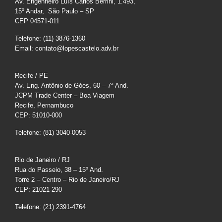
Av. Engenheiro Luís Carlos Berrini, 1.493,
15º Andar, São Paulo – SP
CEP 04571-011
Telefone: (11) 3876-1360
Email: contato@lopescastelo.adv.br
Recife / PE
Av. Eng. Antônio de Góes, 60 – 7ª And.
JCPM Trade Center – Boa Viagem
Recife, Pernambuco
CEP: 51010-000
Telefone: (81) 3040-0053
Rio de Janeiro / RJ
Rua do Passeio, 38 – 15º And.
Torre 2 – Centro – Rio de Janeiro/RJ
CEP: 21021-290
Telefone: (21) 2391-4764