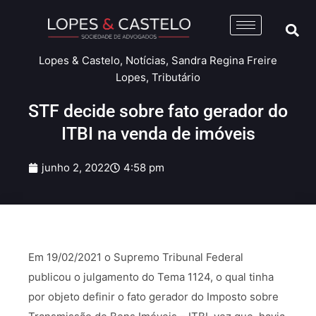
Lopes & Castelo
,
Notícias
,
Sandra Regina Freire
Lopes
,
Tributário
STF decide sobre fato gerador do
ITBI na venda de imóveis
junho 2, 2022
4:58 pm
Em 19/02/2021 o Supremo Tribunal Federal
publicou o julgamento do Tema 1124, o qual tinha
por objeto definir o fato gerador do Imposto sobre