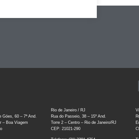
Rio de Janeiro / RJ
V
e Góes, 60 – 7ª And.
Rua do Passeio, 38 – 15º And.
R
r – Boa Viagem
Torre 2 – Centro – Rio de Janeiro/RJ
E
co
CEP: 21021-290
C