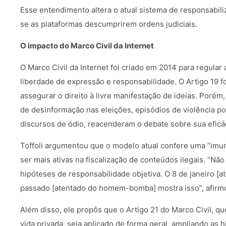
Esse entendimento altera o atual sistema de responsabiliz
se as plataformas descumprirem ordens judiciais.
O impacto do Marco Civil da Internet
O Marco Civil da Internet foi criado em 2014 para regular
liberdade de expressão e responsabilidade. O Artigo 19 f
assegurar o direito à livre manifestação de ideias. Poré
de desinformação nas eleições, episódios de violência po
discursos de ódio, reacenderam o debate sobre sua eficá
Toffoli argumentou que o modelo atual confere uma “imu
ser mais ativas na fiscalização de conteúdos ilegais. “
hipóteses de responsabilidade objetiva. O 8 de janeiro [a
passado [atentado do homem-bomba] mostra isso”, afirmo
Além disso, ele propôs que o Artigo 21 do Marco Civil, qu
vida privada, seja aplicado de forma geral, ampliando as 