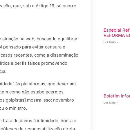
ação, que, sob o Artigo 19, só ocorre
Especial Ref
REFORMA E
 a atuação na web, buscando equilibrar
Ler Mais »
oi pensado para evitar censura e
m, casos recentes, como a disseminação
lítica e perfis falsos promovendo
cia.
nidade” às plataformas, que deveriam
Não tem como não estabelecermos
Boletim Info
tos golpistas] mostra isso; novembro
Ler Mais »
u o ministro.
e trata de danos à intimidade, honra e
hipóteses de responsabilização direta