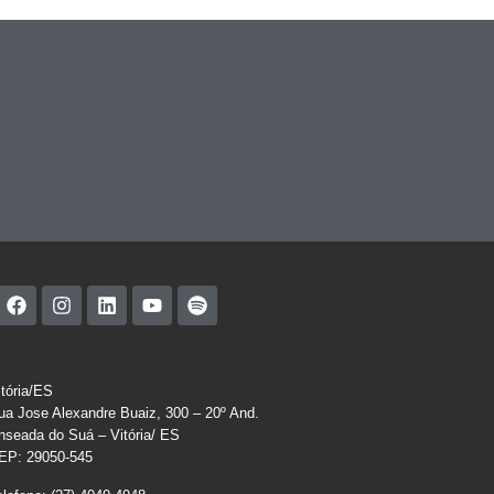
itória/ES
ua Jose Alexandre Buaiz, 300 – 20º And.
nseada do Suá – Vitória/ ES
EP: 29050-545