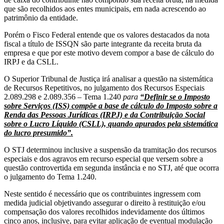
que são recolhidos aos entes municipais, em nada acrescendo ao
patrimônio da entidade.
Porém o Fisco Federal entende que os valores destacados da nota
fiscal a título de ISSQN são parte integrante da receita bruta da
empresa e que por este motivo devem compor a base de cálculo do
IRPJ e da CSLL.
O Superior Tribunal de Justiça irá analisar a questão na sistemática
de Recursos Repetitivos, no julgamento dos Recursos Especiais
2.089.298 e 2.089.356 – Tema 1.240
para
“Definir se o Imposto
sobre Serviços (ISS) compõe a base de cálculo do Imposto sobre a
Renda das Pessoas Jurídicas (IRPJ) e da Contribuição Social
sobre o Lucro Líquido (CSLL), quando apurados pela sistemática
do lucro presumido”.
O STJ determinou inclusive a suspensão da tramitação dos recursos
especiais e dos agravos em recurso especial que versem sobre a
questão controvertida em segunda instância e no STJ, até que ocorra
o julgamento do Tema 1.240.
Neste sentido é necessário que os contribuintes ingressem com
medida judicial objetivando assegurar o direito à restituição e/ou
compensação dos valores recolhidos indevidamente dos últimos
cinco anos, inclusive, para evitar aplicação de eventual modulação