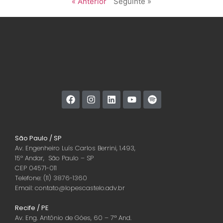
« Anterior
Seguinte »
São Paulo / SP
Av. Engenheiro Luís Carlos Berrini, 1.493,
15º Andar, São Paulo – SP
CEP 04571-011
Telefone: (11) 3876-1360
Email: contato@lopescastelo.adv.br
Recife / PE
Av. Eng. Antônio de Góes, 60 – 7ª And.