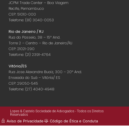
JCPM Trade Center – Boa Viagem
Recife, Pernambuco
CEP: 51010-000
Telefone: (81) 3040-0053
Rio de Janeiro / RJ
Rua do Passeio, 38 – 15º And.
Torre 2 – Centro – Rio de Janeiro/RJ
CEP: 21021-290
Telefone: (21) 2391-4764
Vitória/ES
Rua Jose Alexandre Buaiz, 300 – 20º And.
Enseada do Suá – Vitória/ ES
CEP: 29050-545
Telefone: (27) 4040-4948
Lopes & Castelo Sociedade de Advogados - Todos os Direitos
Reservados
Aviso de Privacidade
Código de Ética e Conduta