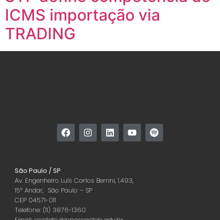
ICMS importação via
TRADING
São Paulo / SP
Av. Engenheiro Luís Carlos Berrini, 1.493,
15º Andar, São Paulo – SP
CEP 04571-011
Telefone: (11) 3876-1360
Email: contato@lopescastelo.adv.br